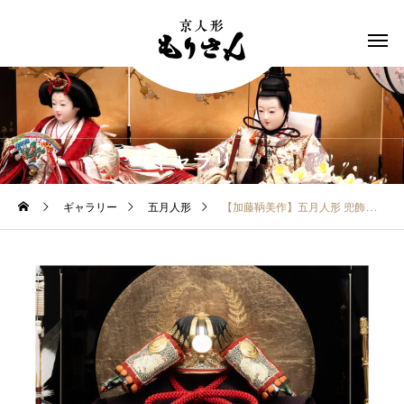
ギャラリー
ギャラリー
五月人形
【加藤鞆美作】五月人形 兜飾り 1/3徳川家康公