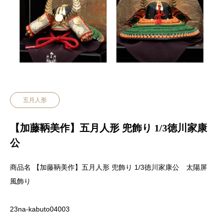
五月人形
【加藤鞆美作】五月人形 兜飾り 1/3徳川家康
公
商品名 【加藤鞆美作】五月人形 兜飾り 1/3徳川家康公 太陽屏
風飾り
23na-kabuto04003