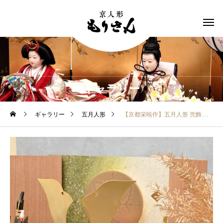
ギャラリー
ギャラリー
五月人形
【京都栄暁作】五月人形 兜飾り 10号 竹雀之兜